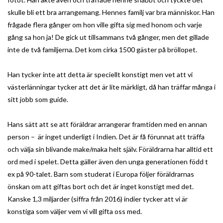
skulle bli ett bra arrangemang. Hennes familj var bra människor. Han
frågade flera gånger om hon ville gifta sig med honom och varje
gång sa hon ja! De gick ut tillsammans två gånger, men det gillade
inte de två familjerna. Det kom cirka 1500 gäster på bröllopet.
Han tycker inte att detta är speciellt konstigt men vet att vi
västerlänningar tycker att det är lite märkligt, då han träffar många i
sitt jobb som guide.
Hans sätt att se att föräldrar arrangerar framtiden med en annan
person – är inget underligt i Indien. Det är få förunnat att träffa
och välja sin blivande make/maka helt själv. Föräldrarna har alltid ett
ord med i spelet. Detta gäller även den unga generationen född t
ex på 90-talet. Barn som studerat i Europa följer föräldrarnas
önskan om att giftas bort och det är inget konstigt med det.
Kanske 1,3 miljarder (siffra från 2016) indier tycker att vi är
konstiga som väljer vem vi vill gifta oss med.