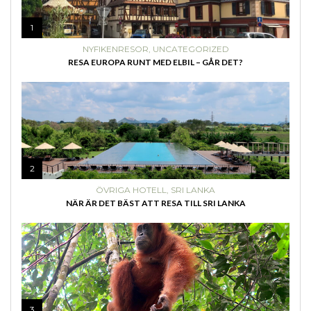
1
NYFIKENRESOR
,
UNCATEGORIZED
RESA EUROPA RUNT MED ELBIL – GÅR DET?
2
ÖVRIGA HOTELL
,
SRI LANKA
NÄR ÄR DET BÄST ATT RESA TILL SRI LANKA
3