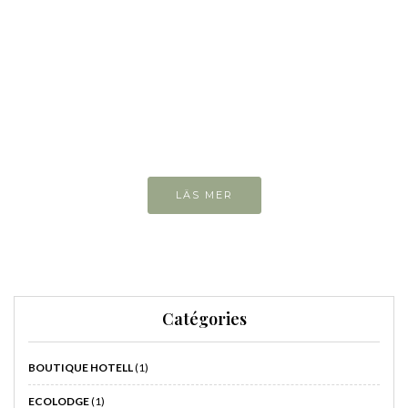
Kan man undvika dem?
Är de så farliga egentligen?
Lär dig hur du ska tänka
För hur det än är, måste vi förstå att vi alla
är turister när vi reser
LÄS MER
Catégories
BOUTIQUE HOTELL
(1)
ECOLODGE
(1)