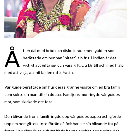
Å
t en dal med bröd och diskuterade med guiden som
berättade om hur han ”hittat” sin fru. I Indien är det
viktigt att gifta sig och vara gift. Du får till och med hjälp
med att välja, att hitta den rätte/rätta.
Vår guide berättade om hur deras granne visste om en bra familj
som sökte en man till sin dotter. Familjens mor ringde vår guides
mor, som skickade ett foto.
Den blivande fruns familj ringde upp vår guides pappa och gjorde
upp om hemgiften. Inte förrän då fick han se sin blivande fru på
fotot. Han åkte även och träffade henne snabbt och tyckte det